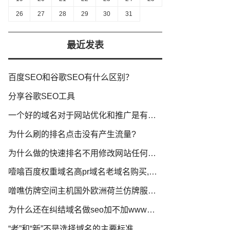
26
27
28
29
30
31
最近发表
百度SEO和谷歌SEO有什么区别？
分享谷歌SEO工具
一个好的域名对于网站优化和推广是有积极影响
为什么刷的排名点击没有产生流量?
为什么做的快速排名不用修改网站任何信息就可以提升排名?
噎噏百度权重域名高pr域名老域名购买,老域名交易,老域名出售,已备案域名,百度搜狗收录域名,外链反链域名
噌噍仿牌空间主机国外欧洲荷兰仿牌服务器美国仿牌vps推荐,外贸抗投诉服务器,免投诉vps,防投诉主机空间
为什么还在纠结域名做seo加不加www呢？
“老”和“新”不是选择域名的主要标准