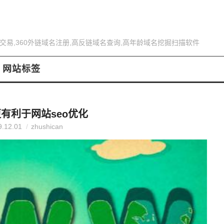
交易,360外链域名注册,高反链域名查询,高年龄域名挖掘扫描软件
网站标签
有利于网站seo优化
9.12.01
zhushican