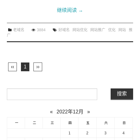
继续阅读
→
老域名
3884
好域名
网站优化
网站推广
优化
网站
推
广
‹‹
1
››
«
2022年12月
»
一
二
三
四
五
六
日
1
2
3
4