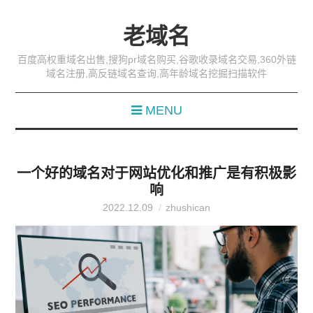
老域名
百度高权重域名出售,搜狗pr域名购买,谷歌收录域名交易,360外链
域名注册,高反链域名查询,高年龄域名挖掘扫描软件
MENU
一个好的域名对于网站优化和推广是有积极影
响
2022.12.09
zhushican