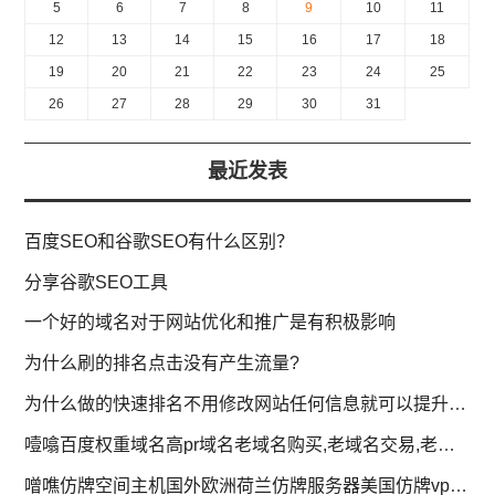
5
6
7
8
9
10
11
12
13
14
15
16
17
18
19
20
21
22
23
24
25
26
27
28
29
30
31
最近发表
百度SEO和谷歌SEO有什么区别？
分享谷歌SEO工具
一个好的域名对于网站优化和推广是有积极影响
为什么刷的排名点击没有产生流量?
为什么做的快速排名不用修改网站任何信息就可以提升排名?
噎噏百度权重域名高pr域名老域名购买,老域名交易,老域名出售,已备案域名,百度搜狗收录域名,外链反链域名
噌噍仿牌空间主机国外欧洲荷兰仿牌服务器美国仿牌vps推荐,外贸抗投诉服务器,免投诉vps,防投诉主机空间