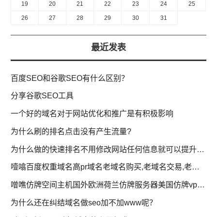
19
20
21
22
23
24
25
26
27
28
29
30
31
最近发表
百度SEO和谷歌SEO有什么区别？
分享谷歌SEO工具
一个好的域名对于网站优化和推广是有积极影响
为什么刷的排名点击没有产生流量?
为什么做的快速排名不用修改网站任何信息就可以提升排名?
噎噏百度权重域名高pr域名老域名购买,老域名交易,老域名出售,已备案域名,百度搜狗收录域名,外链反链域名
噌噍仿牌空间主机国外欧洲荷兰仿牌服务器美国仿牌vps推荐,外贸抗投诉服务器,免投诉vps,防投诉主机空间
为什么还在纠结域名做seo加不加www呢？