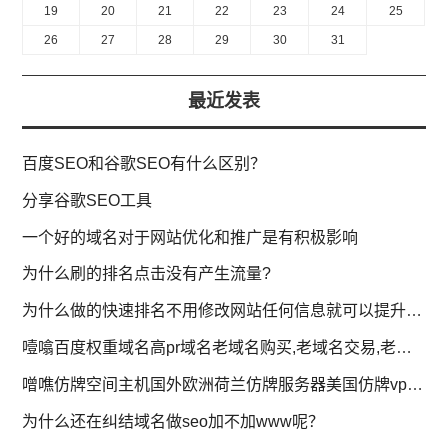
19
20
21
22
23
24
25
26
27
28
29
30
31
最近发表
百度SEO和谷歌SEO有什么区别？
分享谷歌SEO工具
一个好的域名对于网站优化和推广是有积极影响
为什么刷的排名点击没有产生流量?
为什么做的快速排名不用修改网站任何信息就可以提升排名?
噎噏百度权重域名高pr域名老域名购买,老域名交易,老域名出售,已备案域名,百度搜狗收录域名,外链反链域名
噌噍仿牌空间主机国外欧洲荷兰仿牌服务器美国仿牌vps推荐,外贸抗投诉服务器,免投诉vps,防投诉主机空间
为什么还在纠结域名做seo加不加www呢？