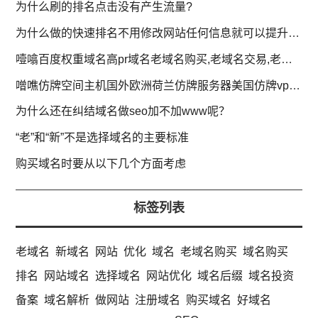
为什么刷的排名点击没有产生流量?
为什么做的快速排名不用修改网站任何信息就可以提升排名?
噎噏百度权重域名高pr域名老域名购买,老域名交易,老域名出售,已备案域名,百度搜狗收录域名,外链反链域名
噌噍仿牌空间主机国外欧洲荷兰仿牌服务器美国仿牌vps推荐,外贸抗投诉服务器,免投诉vps,防投诉主机空间
为什么还在纠结域名做seo加不加www呢？
“老”和“新”不是选择域名的主要标准
购买域名时要从以下几个方面考虑
标签列表
老域名
新域名
网站
优化
域名
老域名购买
域名购买
排名
网站域名
选择域名
网站优化
域名后缀
域名投资
备案
域名解析
做网站
注册域名
购买域名
好域名