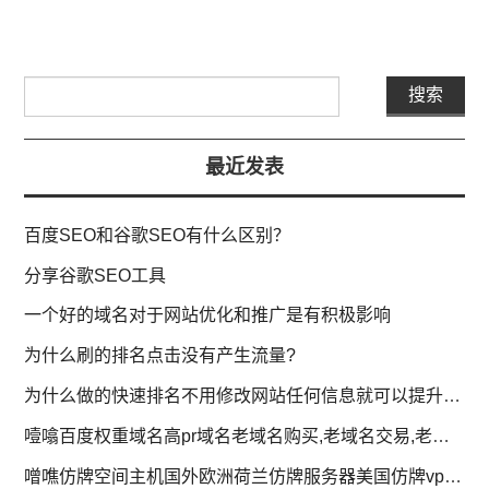
最近发表
百度SEO和谷歌SEO有什么区别？
分享谷歌SEO工具
一个好的域名对于网站优化和推广是有积极影响
为什么刷的排名点击没有产生流量?
为什么做的快速排名不用修改网站任何信息就可以提升排名?
噎噏百度权重域名高pr域名老域名购买,老域名交易,老域名出售,已备案域名,百度搜狗收录域名,外链反链域名
噌噍仿牌空间主机国外欧洲荷兰仿牌服务器美国仿牌vps推荐,外贸抗投诉服务器,免投诉vps,防投诉主机空间