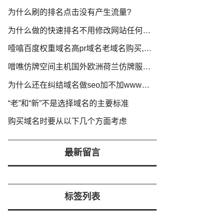
为什么刷的排名点击没有产生流量?
为什么做的快速排名不用修改网站任何信息就可以提升排名?
噎噏百度权重域名高pr域名老域名购买,老域名交易,老域名出售,已备案域名,百度搜狗收录域名,外链反链域名
噌噍仿牌空间主机国外欧洲荷兰仿牌服务器美国仿牌vps推荐,外贸抗投诉服务器,免投诉vps,防投诉主机空间
为什么还在纠结域名做seo加不加www呢？
“老”和“新”不是选择域名的主要标准
购买域名时要从以下几个方面考虑
最新留言
标签列表