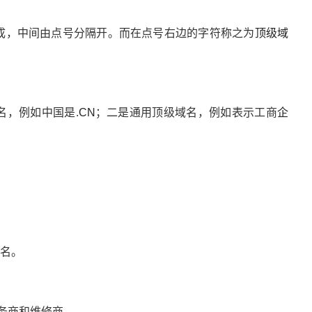
成，中间由点号分隔开。而在点号右边的字符称之为
顶级域
名，例如中国是.
CN
；二是通用顶级域名，例如表示工商
企
。
域名。
务商和维修商。