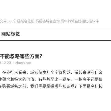
交易,360外链域名注册,高反链域名查询,高年龄域名挖掘扫描软件
网站标签
不能忽略哪些方面？
9.12.20
zhushican
。在外行人看来，域名仅由几个字符构成，看起来没有什么
往蕴含着极大的价值，有些甚至比一辆车、一栋房子还要值
在
购买域名
之前，我们需要掌握哪些知识呢？下面易名科技