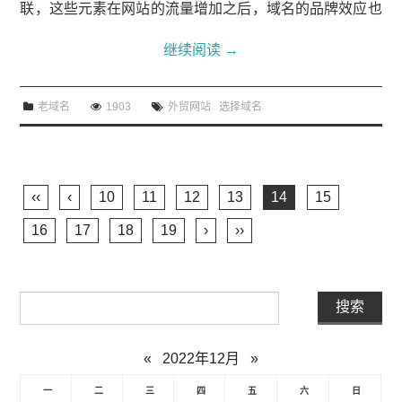
联，这些元素在网站的流量增加之后，域名的品牌效应也
会慢慢体现出来。外贸网站在选择域名要顾及的元素有：
继续阅读
→
1、域名的年龄域名的注册时间长短是众多影响排名的因
素，SEO排名的主要指标是信任度和相关度，那么时间越
老域名
1903
外贸网站
选择域名
长的域名，越有利于网站的排名，注册时间长一些有利于
积累和提升。但是这些老域名要么是没有用过的，要么一
直都是做相同内容的，要不然更改关键词也是得花费时间
累积搜素引擎的信任，还会被以前...
‹‹
‹
10
11
12
13
14
15
16
17
18
19
›
››
«
2022年12月
»
一
二
三
四
五
六
日