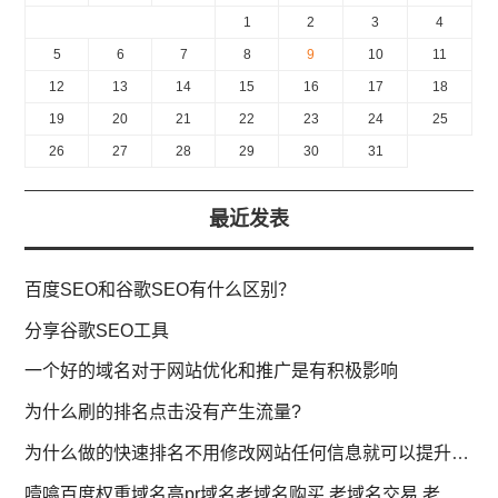
1
2
3
4
5
6
7
8
9
10
11
12
13
14
15
16
17
18
19
20
21
22
23
24
25
26
27
28
29
30
31
最近发表
百度SEO和谷歌SEO有什么区别？
分享谷歌SEO工具
一个好的域名对于网站优化和推广是有积极影响
为什么刷的排名点击没有产生流量?
为什么做的快速排名不用修改网站任何信息就可以提升排名?
噎噏百度权重域名高pr域名老域名购买,老域名交易,老域名出售,已备案域名,百度搜狗收录域名,外链反链域名