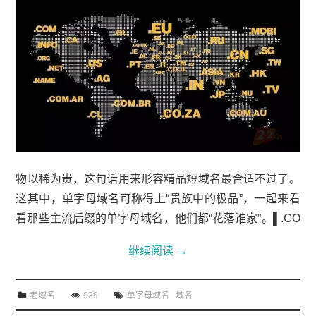
物以稀为贵，这句话用来形容精品短域名最合适不过了。
这其中，单字母域名可称得上“贵族中的极品”，一起来看
看那些主流后缀的单字母域名，他们都“花落谁家”。▌.CO
M系列单字母com域名鲜少爆出交易信息，而且目前可查
继续阅读
→
询到持有人或是归属的仅有Q.com,X.com及Z.com。“Q.co
m：价值120亿美元的极品域名目前跳转CenturyLink网
老域名
939
单字母域名
域名
站。2010年，CenturyLink（总资产达470亿美元）通过