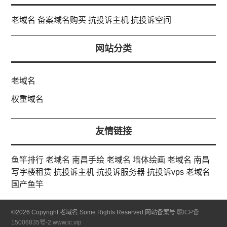
老域名
备案域名购买
抗投诉主机
抗投诉空间
网站分类
老域名
权重域名
友情链接
鱼竿排行
老域名
南昌手绘
老域名
墙体绘画
老域名
南昌
写字楼租赁
抗投诉主机
抗投诉服务器
抗投诉vps
老域名
国产鱼竿
©
2026 Copyright 老域名.Some Rights Reserved.网站备案号:
赣ICP备
15006835号-2
www.ic.vip