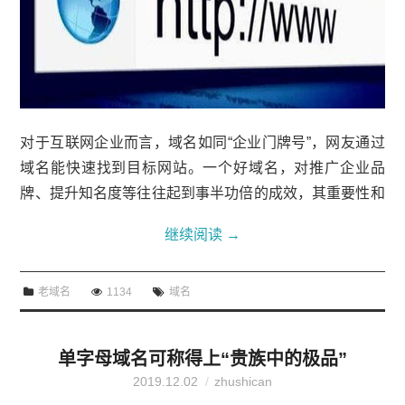
对于互联网企业而言，域名如同“企业门牌号”，网友通过
域名能快速找到目标网站。一个好域名，对推广企业品
牌、提升知名度等往往起到事半功倍的成效，其重要性和
价值不言而喻。然而在域名大受追捧制造无限商机的同
继续阅读
→
时，域名安全也是一个备受关注的话题，不少不法分子心
生觊觎起了“偷盗之心”，域名被盗的案件屡见不鲜，看到
老域名
1134
域名
自己精心保护的域名就这样落入他人口袋，怎能不令人心
痛！这些事件也给我们敲了一记警钟，让我们不得不重新
思考域名的安全问题。那些曾经被盗走的域名百度（baid
单字母域名可称得上“贵族中的极品”
u.com）、大众点评网（...
2019.12.02
zhushican